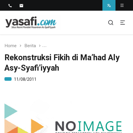
Pondok Pesantren As-Syafi'iyyah
Kedungwungu, Krangkeng, Indramayu
Home
Berita
Rekonstruksi Fikih di Ma’had Aly Asy-Syaf
Rekonstruksi Fikih di Ma’had Aly
Asy-Syafi’iyyah
11/08/2011