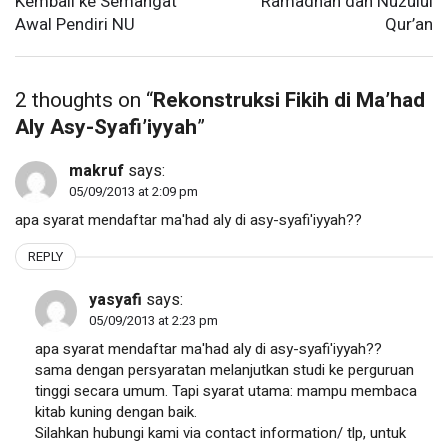
Kembali ke Semangat
Ramadhan dan Nuzulul
Awal Pendiri NU
Qur’an
2 thoughts on “
Rekonstruksi Fikih di Ma’had
Aly Asy-Syafi’iyyah
”
makruf
says:
05/09/2013 at 2:09 pm
apa syarat mendaftar ma'had aly di asy-syafi'iyyah??
REPLY
yasyafi
says:
05/09/2013 at 2:23 pm
apa syarat mendaftar ma'had aly di asy-syafi'iyyah??
sama dengan persyaratan melanjutkan studi ke perguruan
tinggi secara umum. Tapi syarat utama: mampu membaca
kitab kuning dengan baik.
Silahkan hubungi kami via contact information/ tlp, untuk