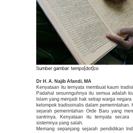
Sumber gambar: tempo[dot]co
Dr H. A. Najib Afandi, MA
Kenyataan itu ternyata membuat kaum tradisi
Padahal sesunnguhnya itu semua adalah kia
Islam yang menjadi hak setiap warga nega
kelompok tradiso
i
n
a
lis dalam pemerintahan. 
sejarah pemerintahan Orde Baru yang me
santrinya. Kenyataan itu ternyata secara
sist
e
mnya yang salah.
Memang sepanjang sejarah pendidikan Indo