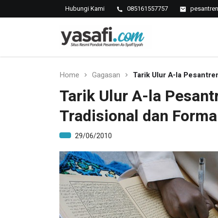
Hubungi Kami
085161557757
pesantre
Pondok Pesantren As-Syafi
Kedungwungu, Krangkeng, Indramayu
Home
Gagasan
Tarik Ulur A-la Pesantre
Tarik Ulur A-la Pesant
Tradisional dan Forma
29/06/2010