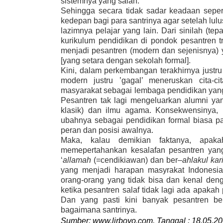
sist
e
mnya yang salah.
Sehingga secara tidak sadar keadaan sepert
kedepan bagi para santrinya agar setelah lulu
lazimnya pelajar
yang lain. Dari sinilah (tep
kurikulum
pendidikan
di pondok pesantren
t
menjadi pesantren (modern dan sejenisnya) 
[yang setara dengan sekolah formal].
Kini
,
dalam perkembangan terakhirnya justru b
modern justru
’
gagal’ meneruskan cita-cit
masyarakat sebagai lembaga pendidikan yan
Pesantren tak lagi mengeluarkan al
umni ya
klasik)
dan ilmu agama.
Konsekwensinya,
ubahnya sebagai pendidikan formal biasa 
peran dan posisi awalnya.
Maka
,
kalau demikian faktanya
,
apak
memepertahankan kesalafan pesantren
yang
‘
allamah
(=cendikiawan)
dan ber
–
ahlakul ka
yang menjadi harapan masyrakat Indonesi
orang-orang yang tidak bisa dan kenal de
ketika pesantren salaf tidak lagi ada apa
Dan yang pasti kini banyak pesantren ber
bagaimana santrinya.
Sumber: www.lirboyo.com, Tanggal : 18.05.20