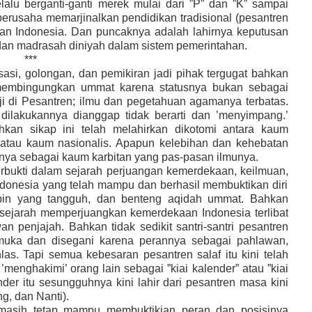
alu berganti-ganti merek mulai dari
”
P
”
dan
”
K
”
sampai
rusaha memarjinalkan pendidikan tradisional (pesantren
kan Indonesia. Dan puncaknya adalah lahirnya keputusan
dan madrasah diniyah dalam sist
e
m pemerintahan.
***
isasi, golongan
,
dan pemikiran jadi pihak tergugat bahkan
mbingungkan ummat karena statusnya bukan sebagai
ji di Pesantren
;
ilmu dan pegetahuan agamanya terbatas.
ilakukannya dianggap tidak berarti dan
’
menyimpang
.
’
hkan sikap ini telah melahirkan dikotomi antara kaum
 atau kaum nasionalis. Apapun kelebihan dan keheb
a
tan
ya sebagai kaum karbitan yang pas-pasan ilmunya.
terbukti dalam sejarah perjuangan kemerdekaan, keilmuan
,
donesia yang telah mampu dan berhasil membuktikan diri
pin yang tangguh
,
dan benteng aqidah ummat. Bahkan
 sejarah
memperjuangkan
kemerdekaan Indonesia terlibat
wan penjajah
. Bahkan tidak sedikit santri-santri pesantren
emuka dan disegani karena perannya sebagai pahlawan
,
s. Tapi semua kebesaran pesantren salaf itu kini telah
s
’
menghakimi’ orang lain sebagai
”
kiai kalender
” atau ”kiai
nder itu sesungguhnya kini lahir dari pesantren masa kini
ng
,
dan Nanti).
 masih tetap mampu membuktikian peran dan posisinya