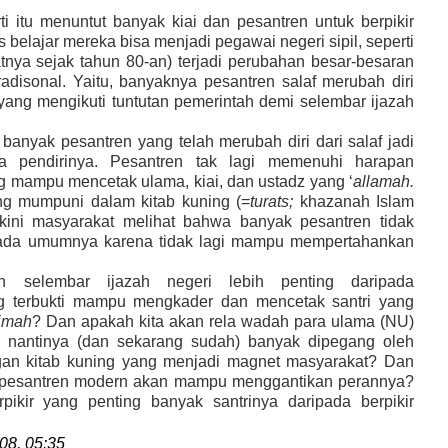
i itu menuntut banyak kiai dan pesantren untuk berpikir
s belajar mereka bisa menjadi pegawai negeri sipil
,
seperti
atnya sejak tahun 80-an) terjadi
perubahan
besar-besaran
radisonal
.
Yaitu
,
banyaknya pesantren salaf merubah diri
yang mengikuti tuntutan pemerintah demi selembar ijazah
anyak pesantren yang telah merubah diri dari salaf jadi
a pendirinya
.
Pesantren tak lagi
memenuhi harapan
g mampu mencetak ulama, kiai
,
dan ustadz yang
‘
allamah
.
ng
mumpuni dalam kitab kuning
(=
turats;
khazanah Islam
kini masyarakat melihat bahwa banyak pesantren tidak
pada umumnya karena tidak lagi mampu mempertahankan
ah
selembar
ijazah negeri lebih penting daripada
 terbukti
mampu
mengkader dan mencetak santri yang
rimah
? Dan apakah kita akan rela wadah para ulama (NU)
a nantinya
(
dan sekarang sudah
)
banyak dipegang oleh
ngan kitab kuning yang menjadi magnet masyarakat? Dan
kah pesantren modern akan mampu menggantikan perannya?
pikir yang penting banyak santrinya daripada berpikir
08, 05:35