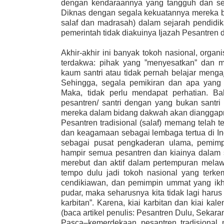
dengan kendaraannya yang tangguh dan sel
Diknas dengan segala kekuatannya mereka be
salaf dan madrasah) dalam sejarah pendidi
pemerintah tidak diakuinya Ijazah Pesantren 
Akhir-akhir ini banyak tokoh nasional, organ
terdakwa
:
pihak yang
”
menyesatkan
”
dan me
kaum santri atau tidak pernah belajar menga
Sehingga
,
segala pemikiran dan apa yang d
Maka,
tidak perlu mendapat perhatian. Ba
pesantren/
santri dengan yang bukan santri
mereka dalam bidang dakwah akan dianggapn
Pesantren tradisional (salaf) memang telah 
dan keagamaan sebagai lembaga tertua di In
sebagai pusat pengkaderan ulama, pemim
hampir semua pesantren dan kiainya dalam
merebut dan
aktif dalam pertempuran mela
tempo dulu jadi tokoh nasional yang terk
cendikiawan,
dan pemimpin ummat yang ikhla
pudar, maka seharusnya kita tidak lagi haru
karbitan”.
Karena
,
kiai karbitan dan k
i
ai kale
(baca
artikel penulis
: Pesantren Dulu, Sekara
Pasca
–
kemerdekaan pesantren tradisional