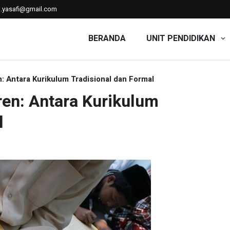
n.yasafi@gmail.com
BERANDA
UNIT PENDIDIKAN
'iyyah
n: Antara Kurikulum Tradisional dan Formal
ren: Antara Kurikulum
l