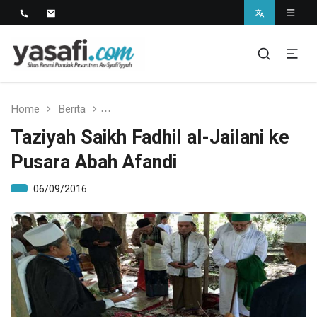
Pondok Pesantren As-Syafi'iyyah
Kedungwungu, Krangkeng, Indramayu
Home
Berita
Taziyah Saikh Fadhil al-Jailani ke Pusara 
Taziyah Saikh Fadhil al-Jailani ke
Pusara Abah Afandi
06/09/2016