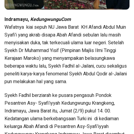
Indramayu,
KedungwunguCom
Wafatnya kiai sepuh NU Jawa Barat KH Afandi Abdul Muin
Syafi’i yang akrab disapa Abah Afandi sebulan lalu masih
menyisakan duka, tak terkecuali ulama luar negeri. Setelah
Syekh Dr Muhammad Yisif (Pimpinan Majlis Ilmi Tinggi
Kerajaan Maroko) yang menyampaikan belasungkawa
beberapa waktu lalu, Syekh Fadhil al-Jailani, cucu sekaligus
peneliti karya-karya fenomenal Syekh Abdul Qodir al-Jailani
pun melakukan hal yang sama.
Syekh Fadhil berziarah ke pusara pengasuh Pondok
Pesantren Asy- Syafi’iyyah Kedungwungu Krangkeng,
Indramayu, Jawa Barat itu, Jumat (2/9) pukul 14. 00.
Kedatangan ulama berkebangsaan Turki ini di kediaman
keluarga Abah Afandi di Pesantren Asy-Syafi’iyyah