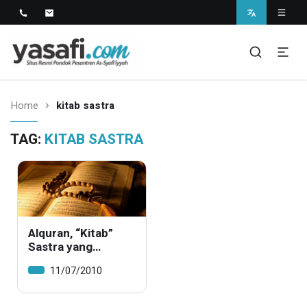
Pondok Pesantren As-Syafi'iyyah
Kedungwungu, Krangkeng, Indramayu
Home
kitab sastra
TAG:
KITAB SASTRA
Alquran, “Kitab”
Sastra yang
Mempesona
11/07/2010