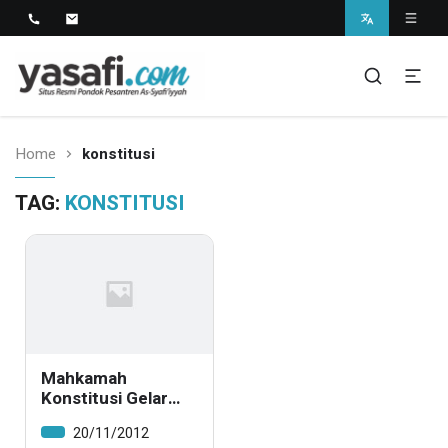
Pondok Pesantren As-Syafi'iyyah
Kedungwungu, Krangkeng, Indramayu
Home
konstitusi
TAG:
KONSTITUSI
Mahkamah
Konstitusi Gelar
‘Pengajian
20/11/2012
Konstitusi’ di