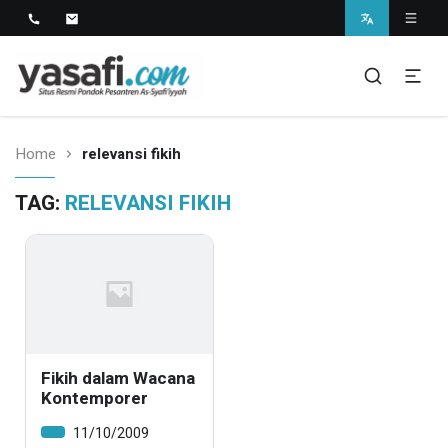
Pondok Pesantren As-Syafi'iyyah
Kedungwungu, Krangkeng, Indramayu
Home
relevansi fikih
TAG:
RELEVANSI FIKIH
Fikih dalam Wacana
Kontemporer
11/10/2009