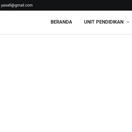
n.yasafi@gmail.com
BERANDA
UNIT PENDIDIKAN
'iyyah