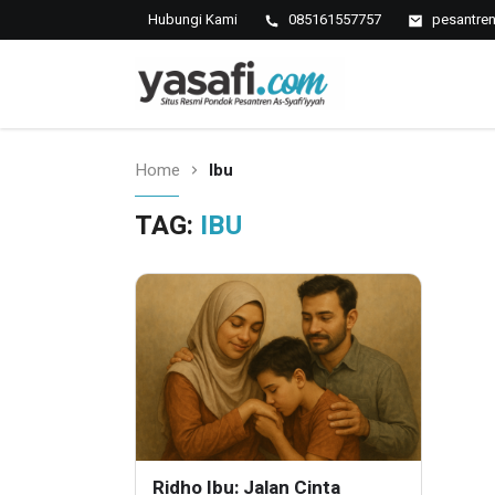
Hubungi Kami
085161557757
pesantre
Pondok Pesantren As-Syafi
Kedungwungu, Krangkeng, Indramayu
Home
Ibu
TAG:
IBU
Ridho Ibu: Jalan Cinta