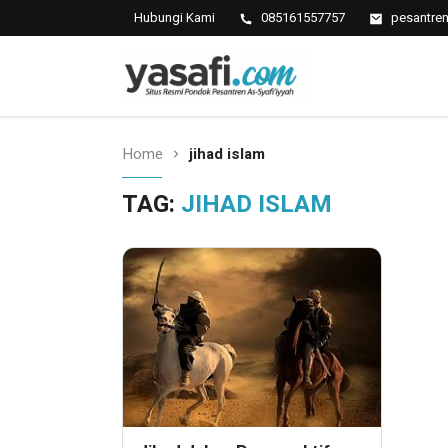
Hubungi Kami
085161557757
pesantre
Pondok Pesantren As-Syafi
Kedungwungu, Krangkeng, Indramayu
Home
jihad islam
TAG:
JIHAD ISLAM