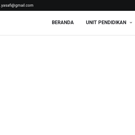
n.yasafi@gmail.com
BERANDA
UNIT PENDIDIKAN
'iyyah