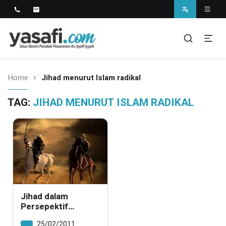
Pondok Pesantren As-Syafi'iyyah
Kedungwungu, Krangkeng, Indramayu
Home
Jihad menurut Islam radikal
TAG:
JIHAD MENURUT ISLAM RADIKAL
Jihad dalam
Persepektif
ASWAJA: Sebuah
25/02/2011