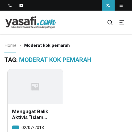
Pondok Pesantren As-Syafi'iyyah
Kedungwungu, Krangkeng, Indramayu
Home
Moderat kok pemarah
TAG:
MODERAT KOK PEMARAH
Mengugat Balik
Aktivis “Islam
Moderat” Yang
02/07/2013
Pemarah