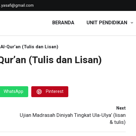
n.yasafi@gmail.com
BERANDA
UNIT PENDIDIKAN
'iyyah
Al-Qur’an (Tulis dan Lisan)
ur’an (Tulis dan Lisan)
WhatsApp
Pinterest
Next
Ujian Madrasah Diniyah Tingkat Ula-Ulya’ (lisan
& tulis)