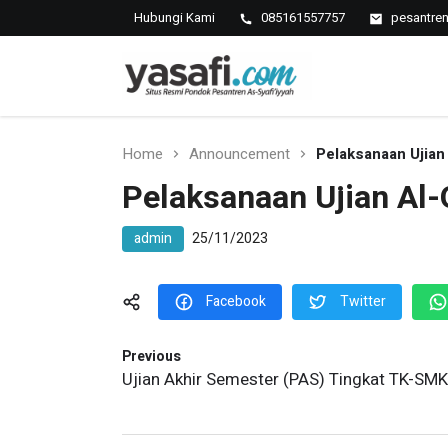
Hubungi Kami
085161557757
pesantre
Pondok Pesantren As-Syafi
Kedungwungu, Krangkeng, Indramayu
Home
Announcement
Pelaksanaan Ujian 
Pelaksanaan Ujian Al-Q
admin
25/11/2023
Facebook
Twitter
Previous
Ujian Akhir Semester (PAS) Tingkat TK-SMK