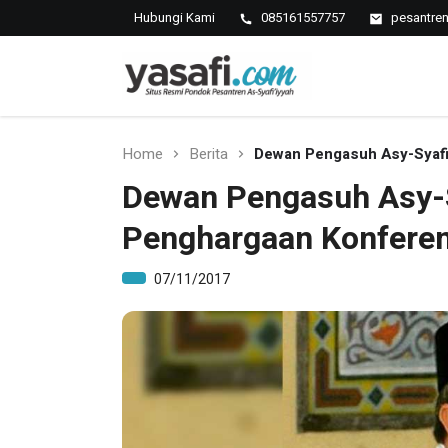
Hubungi Kami
085161557757
pesantre
Pondok Pesantren As-Syafi
Kedungwungu, Krangkeng, Indramayu
Home
Berita
Dewan Pengasuh Asy-Syafi’
Dewan Pengasuh Asy-S
Penghargaan Konferens
07/11/2017