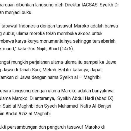
argaan diberikan langsung oleh Direktur IACSAS, Syeikh Dr
an menjadi buku.
an tasawuf Indonesia dengan tasawuf Maroko adalah bahwa
ang subur, ulama mereka telah membuka akses untuk
mbawa karya-karya monumentalnya sehingga tersebarlah
 murid,” kata Gus Najib, Ahad (14/5).
angat mungkin perjalanan ulama-ulama itu sampai ke Jawa
Jawa di Tanah Suci, Mekah. Hal itu, katanya, dapat
amkan di Jawa dengan nama Syeikh al – Maghribi.
 secara langsung dengan ulama Maroko adalah banyaknya
ulama Maroko. Di antaranya, Syeikh Abdul Hadi (abad IX)
h Said al Maghribi dan Syech Muhamad Nafis Al-Banjari
n Abdul Aziz al Maghribi.
 bukti persambungan dan pengaruh tasawuf Maroko di