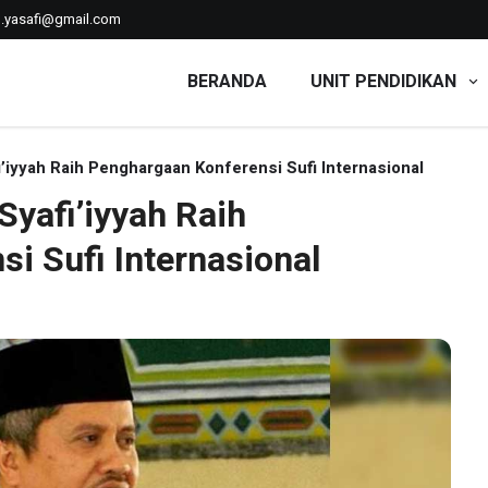
n.yasafi@gmail.com
BERANDA
UNIT PENDIDIKAN
'iyyah
iyyah Raih Penghargaan Konferensi Sufi Internasional
yafi’iyyah Raih
i Sufi Internasional