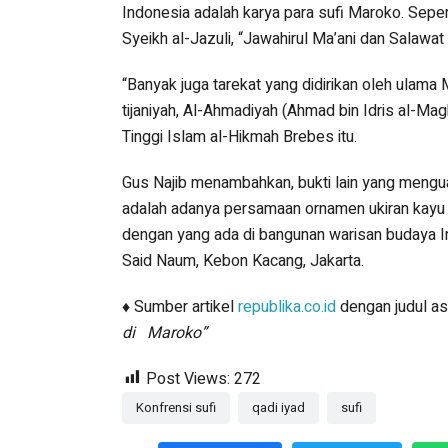
Indonesia adalah karya para sufi Maroko. Sepert
Syeikh al-Jazuli, “Jawahirul Ma’ani dan Salawat “
“Banyak juga tarekat yang didirikan oleh ulama M
tijaniyah, Al-Ahmadiyah (Ahmad bin Idris al-Mag
Tinggi Islam al-Hikmah Brebes itu.
Gus Najib menambahkan, bukti lain yang meng
adalah adanya persamaan ornamen ukiran kayu 
dengan yang ada di bangunan warisan budaya In
Said Naum, Kebon Kacang, Jakarta.
♦ Sumber artikel
republika.co.id
dengan judul as
di Maroko”
Post Views:
272
Konfrensi sufi
qadi iyad
sufi